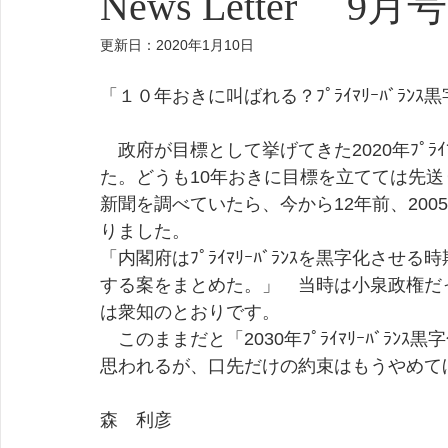
News Letter 9月号
更新日：
2020年1月10日
「１０年おきに叫ばれる？ﾌﾟﾗｲﾏﾘｰﾊﾞﾗﾝｽ
　政府が目標として挙げてきた2020年ﾌﾟﾗｲ
た。どうも10年おきに目標を立てては先
新聞を調べていたら、今から12年前、200
りました。
「内閣府はﾌﾟﾗｲﾏﾘｰﾊﾞﾗﾝｽを黒字化させ
する案をまとめた。」　当時は小泉政権だ
は衆知のとおりです。
　このままだと「2030年ﾌﾟﾗｲﾏﾘｰﾊﾞﾗ
思われるが、口先だけの約束はもうやめて
森　利彦　