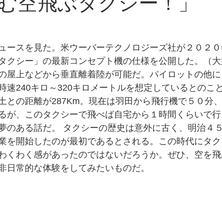
む空飛ぶタクシー！」 
ュースを見た。米ウーバーテクノロジーズ社が２０２０
タクシー」の最新コンセプト機の仕様を公開した。（大
の屋上などから垂直離着陸が可能だ。パイロットの他に
時速240キロ～320キロメートルを想定しているとのこ
土との距離が287Km。現在は羽田から飛行機で５０分
るが、このタクシーで飛べば自宅から１時間くらいで行
夢のある話だ。 タクシーの歴史は意外に古く、明治４
業を開始したのが最初であるとされる。この時代にタク
わくわく感があったのではないだろうか。ぜひ、空を飛
非日常的な体験をしてみたいものだ。