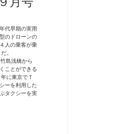
９月号
年代早期の実用
型のドローンの
４人の乗客が乗
とだ。
、竹島浅橋から
くことができる
５年に東京でＴ
シーを利用した
ぶタクシーを実