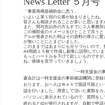
News Letter ５月号
「事業再構築補助金に思う」
いよいよ第１回の公募が始まりましたね。
皆さんも相談されることが多いと思います
また、関与先以外の方もすでに２人事務所
この補助金のイメージをひとことで言うと
アルが発表された時はその資料の厚さに驚
が無いことにとまどいました。
このままではあまりにも分りづらいので、
A4用紙１５枚で作成し顧客に説明していま
もっとハードルを下げて欲しいものですが
ね。推移を見守っていきましょう。　
「一時支援金の
森会計は一時支援金の事前確認機関に登録
おります。お一人はＷｅｂで面談可能という
認を行いました。用意して頂いた書類をカ
パソコンに表示されているので、質問をし
終わるとIDが発行されますが、自動で申