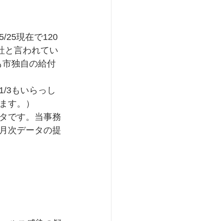
25現在で120
社と言われてい
も市独自の給付
/3もいらっし
ます。）
タです。当事務
月次データの提