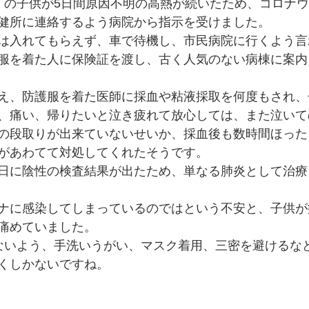
）の子供が5日間原因不明の高熱が続いたため、コロナ
健所に連絡するよう病院から指示を受けました。
は入れてもらえず、車で待機し、市民病院に行くよう言
服を着た人に保険証を渡し、古く人気のない病棟に案内
え、防護服を着た医師に採血や粘液採取を何度もされ、
、痛い、帰りたいと泣き疲れて放心しては、また泣いて
の段取りが出来ていないせいか、採血後も数時間ほった
があわてて対処してくれたそうです。
日に陰性の検査結果が出たため、単なる肺炎として治療
ナに感染してしまっているのではという不安と、子供が
痛めていました。
ないよう、手洗いうがい、マスク着用、三密を避けるなど
くしかないですね。