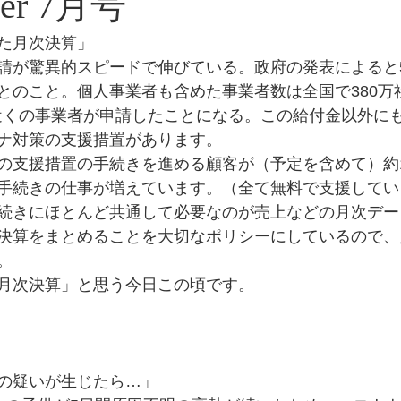
ter 7月号
た月次決算」
請が驚異的スピードで伸びている。政府の発表によると5/
とのこと。個人事業者も含めた事業者数は全国で380万
3近くの事業者が申請したことになる。この給付金以外に
ナ対策の支援措置があります。
の支援措置の手続きを進める顧客が（予定を含めて）約1
手続きの仕事が増えています。（全て無料で支援してい
続きにほとんど共通して必要なのが売上などの月次デー
決算をまとめることを大切なポリシーにしているので、
。
月次決算」と思う今日この頃です。
の疑いが生じたら…」